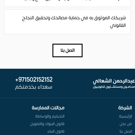
شريكك الموثوق به في حماية مصالحك وتحقيق النجاح
القانوني
اتصل بنا
971502152152+
سعداء بخدمتكم
الشركة
مجالات الممارسة
الرئيسية
التحكيم والوساطة
من نحن
قانون البنوك والتمويل
اتصل بنا
قانون البناء